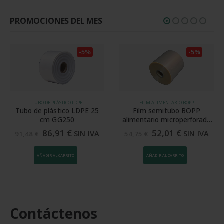
PROMOCIONES DEL MES
-5%
-5%
TUBO DE PLÁSTICO LDPE
FILM ALIMENTARIO BOPP
Tubo de plástico LDPE 25
Film semitubo BOPP
cm GG250
alimentario microperforado
30 cm 20 my
86,91
€
52,01
€
SIN IVA
SIN IVA
91,48
€
54,75
€
AÑADIR AL CARRITO
AÑADIR AL CARRITO
Contáctenos