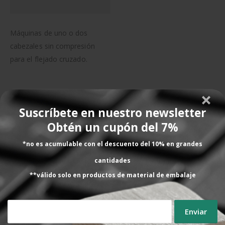
Máquinas de uno o dos
cabezales sin compresión
para el flejado cruzado.
VALORACIONES (0)
Suscríbete en nuestro newsletter
PRODUCTOS RELACIONADOS CON ESTE PRODUCTO
Obtén un cupón del 7%
*no es acumulable con el descuento del 10% en grandes
cantidades
**válido solo en productos de material de embalaje
LÍNEAS AUTOMÁTICAS A MEDIDA
LÍNEAS AUTOMÁTICAS A MEDIDA
Líneas automáticas de
Líneas automáticas de
flejado para el sector de la
flejado para el sector del