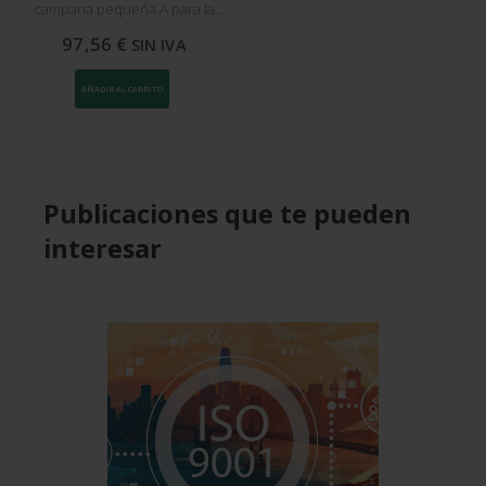
campana pequeña A para la
gama de retractiladoras SPK
97,56
€
SIN IVA
1403.
AÑADIR AL CARRITO
Publicaciones que te pueden
interesar