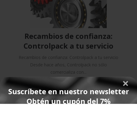
Recambios de confianza:
Controlpack a tu servicio
Recambios de confianza: Controlpack a tu servicio
Desde hace años, Controlpack no sólo
comercializa con...
Suscríbete en nuestro newsletter
Obtén un cupón del 7%
*no es acumulable con el descuento del 10% en grandes
cantidades
**válido solo en productos de material de embalaje