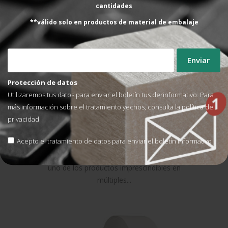
cantidades
**válido solo en productos de material de embalaje
Protección de datos
Utilizaremos tus datos para enviar el boletín tus derinformativo. Para
más información sobre el tratamiento yechos, consulta la
política de
La importancia de la cinta
privacidad
de carrocero en procesos
Acepto el tratamiento de datos para enviar el boletín informativo
productivos
La cinta de carrocero se ha consolidado como
uno de los productos imprescindibles en
múltiples...