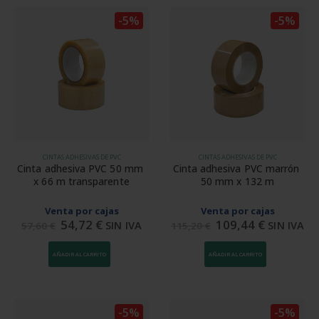
-5%
-5%
CINTAS ADHESIVAS DE PVC
CINTAS ADHESIVAS DE PVC
Cinta adhesiva PVC 50 mm 
Cinta adhesiva PVC marrón 
x 66 m transparente
50 mm x 132 m
Venta por cajas
Venta por cajas
54,72
€
109,44
€
SIN IVA
SIN IVA
57,60
€
115,20
€
AÑADIR AL CARRITO
AÑADIR AL CARRITO
-5%
-5%