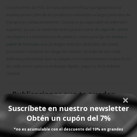
Los precintos de PVC son una solución eficaz que garantizan la
máxima protección de los productos sometidos a largos periodos de
transporte y almacenamiento. Gracias a su capacidad de adhesión
superior, su uso se extiende tanto para el cierre de
cajas de cartón
reciclados
o contenedores de plástico, como para fijar las
bolsas o
papel de burbujas
que protegen artículos delicados de cristal,
porcelana o madera sin riesgo de roturas. Se trata de una cinta
adhesiva polivalente que se adapta a los requerimientos específicos
de cada sector para un embalaje rápido, seguro y de la máxima
calidad.
Publicaciones que te pueden
interesar
Suscríbete en nuestro newsletter
Obtén un cupón del 7%
*no es acumulable con el descuento del 10% en grandes