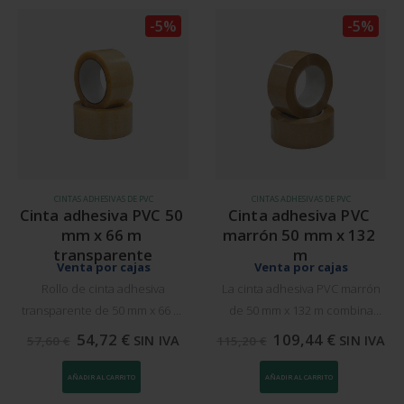
-5%
-5%
CINTAS ADHESIVAS DE PVC
CINTAS ADHESIVAS DE PVC
Cinta adhesiva PVC 50 
Cinta adhesiva PVC 
mm x 66 m 
marrón 50 mm x 132 
transparente
m
Venta por cajas
Venta por cajas
Rollo de cinta adhesiva
La cinta adhesiva PVC marrón
transparente de 50 mm x 66 m.
de 50 mm x 132 m combina
Un total de 36 unidades por
resistencia, adhesión duradera
54,72
€
109,44
€
SIN IVA
SIN IVA
57,60
€
115,20
€
caja envueltas con paquetes
y un acabado uniforme.
de 6 unidades. Alta capacidad
Fabricada con PVC de alta
AÑADIR AL CARRITO
AÑADIR AL CARRITO
adhesiva y resistencia,
calidad y adhesivo potente, es