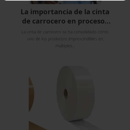
La importancia de la cinta
de carrocero en procesos
productivos
La cinta de carrocero se ha consolidado como
uno de los productos imprescindibles en
múltiples...