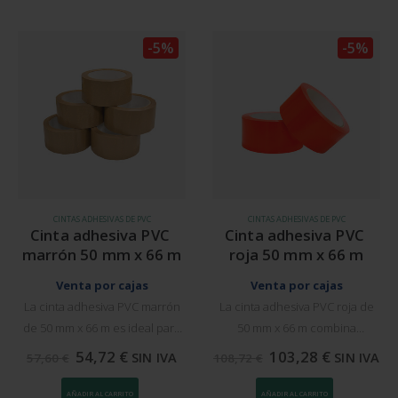
además…
ideal…
-5%
-5%
CINTAS ADHESIVAS DE PVC
CINTAS ADHESIVAS DE PVC
Cinta adhesiva PVC 
Cinta adhesiva PVC 
marrón 50 mm x 66 m
roja 50 mm x 66 m
Venta por cajas
Venta por cajas
La cinta adhesiva PVC marrón
La cinta adhesiva PVC roja de
de 50 mm x 66 m es ideal para
50 mm x 66 m combina
el embalaje de cajas de cartón.
durabilidad y alta visibilidad.
54,72
€
103,28
€
SIN IVA
SIN IVA
57,60
€
108,72
€
Fabricada con PVC de alta
Fabricada en PVC resistente
calidad y adhesivo potente,
con adhesivo potente,
AÑADIR AL CARRITO
AÑADIR AL CARRITO