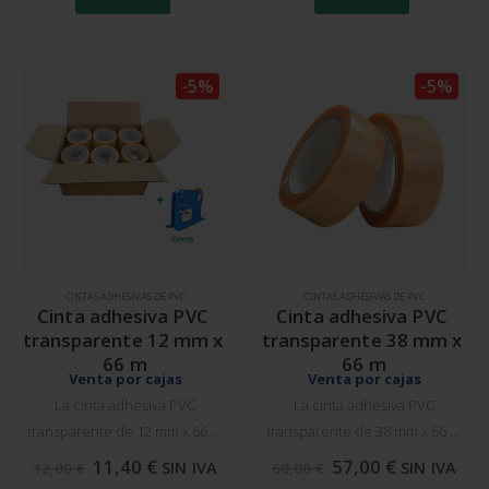
garantiza…
garantiza un sellado seguro y
un acabado…
-5%
-5%
CINTAS ADHESIVAS DE PVC
CINTAS ADHESIVAS DE PVC
Cinta adhesiva PVC 
Cinta adhesiva PVC 
transparente 12 mm x 
transparente 38 mm x 
66 m
66 m
Venta por cajas
Venta por cajas
La cinta adhesiva PVC
La cinta adhesiva PVC
transparente de 12 mm x 66 m
transparente de 38 mm x 66 m
combina precisión y
es ideal para sellar paquetes
11,40
€
57,00
€
SIN IVA
SIN IVA
12,00
€
60,00
€
durabilidad. Fabricada con PVC
de manera segura y