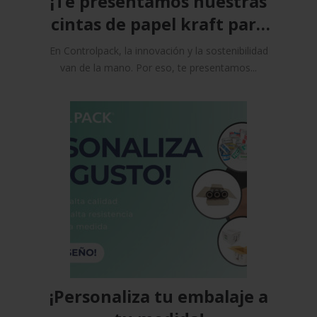
¡Te presentamos nuestras
cintas de papel kraft para
un embalaje más
En Controlpack, la innovación y la sostenibilidad
sostenible!
van de la mano. Por eso, te presentamos...
¡Personaliza tu embalaje a