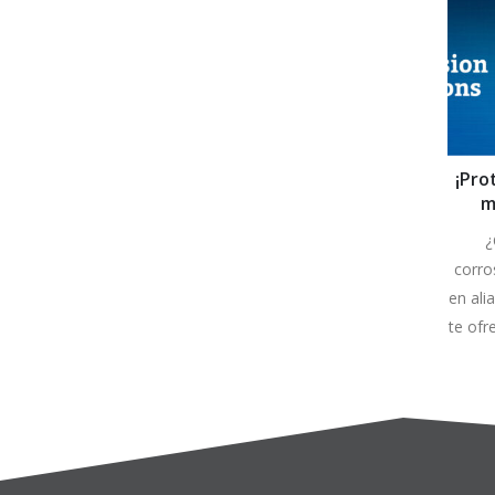
¡Pro
m
C
¿
corro
en ali
te ofr