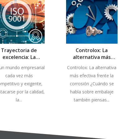
Trayectoria de
Controlox: La
excelencia: La
alternativa más
rtificación ISO 9001
efectiva frente la
un mundo empresarial
Controlox: La alternativa
perdura en
corrosión
cada vez más
más efectiva frente la
Controlpack
mpetitivo y exigente,
corrosión ¿Cuándo se
tacarse por la calidad,
habla sobre embalaje
la...
también piensas...