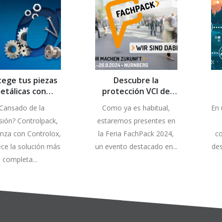
tege tus piezas
Descubre la
etálicas con
protección VCI de
ontrolpack!
Controlox en
ce
Cansado de la
Como ya es habitual,
En 
FachPack 2024
sión? Controlpack,
estaremos presentes en
anza con Controlox,
la Feria FachPack 2024,
co
ece la solución más
un evento destacado en...
des
completa...