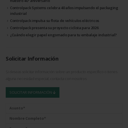
nuestro 40º aniversario
Controlpack Systems celebra 40 años impulsando el packaging
industrial
Controlpack impulsa su flota de vehículos eléctricos
Controlpack presenta su proyecto ciclista para 2026
¿Cuándo elegir papel engomado para tu embalaje industrial?
Solicitar Información
Si deseas solicitar información sobre un producto específico o tienes
alguna necesidad especial, contacta con nosotros
SOLICITAR INFORMACIÓN