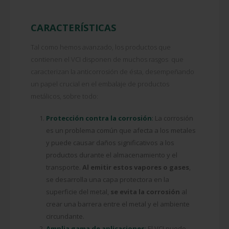
CARACTERÍSTICAS
Tal como hemos avanzado, los productos que
contienen el VCI disponen de muchos rasgos que
caracterizan la anticorrosión de ésta, desempeñando
un papel crucial en el embalaje de productos
metálicos, sobre todo:
Protección contra la corrosión
:
La corrosión
es un problema común que afecta a los metales
y puede causar daños significativos a los
productos durante el almacenamiento y el
transporte.
Al emitir estos vapores o gases
,
se desarrolla una capa protectora en la
superficie del metal,
se evita la corrosión
al
crear una barrera entre el metal y el ambiente
circundante.
Amplia gama de aplicaciones
:
El VCI puede