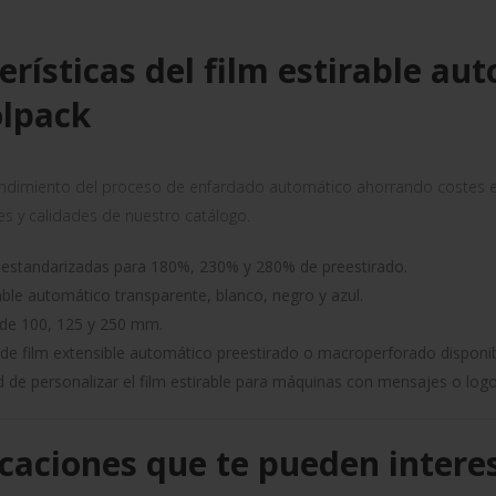
erísticas del film estirable au
olpack
ndimiento del proceso de enfardado automático ahorrando costes es 
es y calidades de nuestro catálogo.
 estandarizadas para 180%, 230% y 280% de preestirado.
able automático transparente, blanco, negro y azul.
de 100, 125 y 250 mm.
de film extensible automático preestirado o macroperforado disponib
d de personalizar el film estirable para máquinas con mensajes o log
caciones que te pueden intere