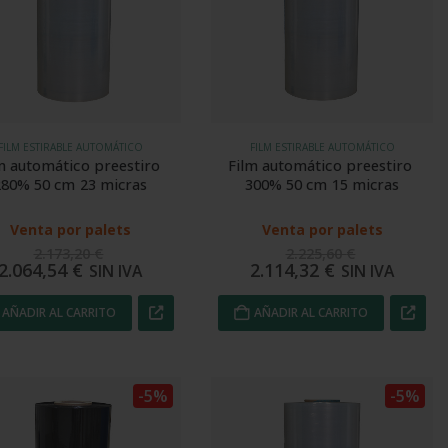
FILM ESTIRABLE AUTOMÁTICO
FILM ESTIRABLE AUTOMÁTICO
m automático preestiro 
Film automático preestiro 
280% 50 cm 23 micras
300% 50 cm 15 micras
Venta por palets
Venta por palets
2.173,20
€
2.225,60
€
2.064,54
€
2.114,32
€
SIN IVA
SIN IVA
AÑADIR AL CARRITO
AÑADIR AL CARRITO
-5%
-5%