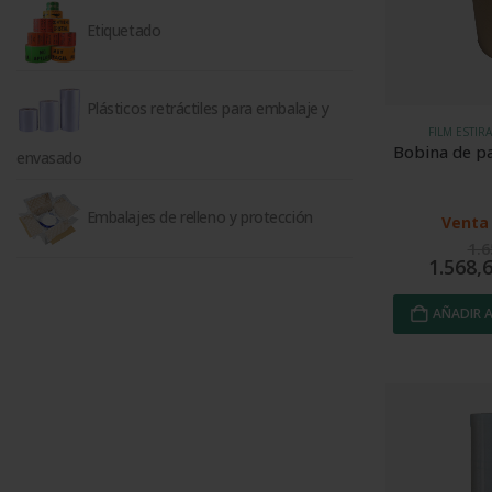
Etiquetado
Plásticos retráctiles para embalaje y
FILM ESTIR
Bobina de p
envasado
Embalajes de relleno y protección
Venta 
1.
1.568,
AÑADIR A