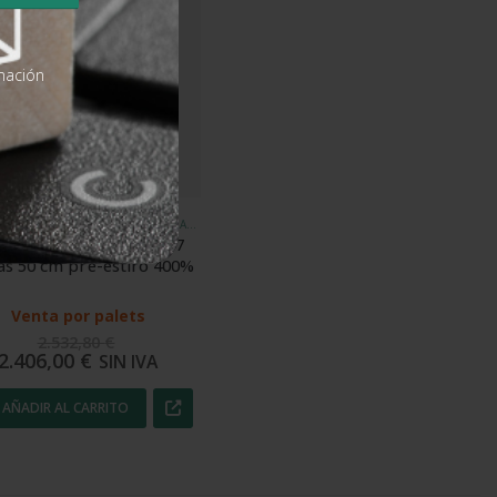
rmación
FILM ESTIRABLE AUTOMÁTICO, FILM ESTIRABLE NANO CAPAS OPTIM
 estirable nanocapas 17 
as 50 cm pre-estiro 400%
Venta por palets
2.532,80
€
2.406,00
€
SIN IVA
AÑADIR AL CARRITO