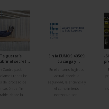
Te gustaría
Sin la EUMOS 40509,
¿S
ubrir el secreto
tu carga y
pr
rás de nuestro
reputación están en
n Controlpack
En el entorno logístico
lm estirable?
riesgo
rolamos todas las
actual, donde la
pr
s del proceso de
seguridad, la eficiencia y
ricación de film
el cumplimiento
no
irable, desde la...
normativo son...