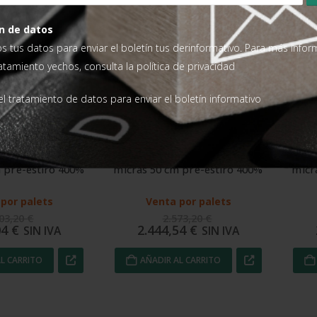
n de datos
os tus datos para enviar el boletín tus derinformativo. Para más info
ratamiento yechos, consulta la
política de privacidad
l tratamiento de datos para enviar el boletín informativo
FILM ESTIRABLE AUTOMÁTICO, FILM ESTIRABLE NANO CAPAS OPTIM
FILM ESTIRABLE AUTOMÁTICO, FILM ESTIRABLE NANO CAPAS OPTIM
le nanocapas 12 
Film estirable nanocapas 15 
Film
 pre-estiro 400%
micras 50 cm pre-estiro 400%
micr
por palets
Venta por palets
603,20
€
2.573,20
€
04
€
2.444,54
€
SIN IVA
SIN IVA
L CARRITO
AÑADIR AL CARRITO