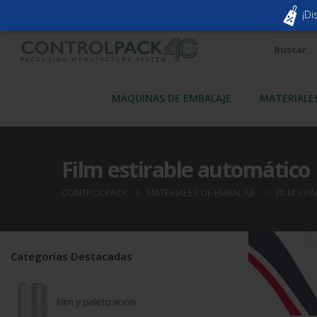
¡Di
MÁQUINAS DE EMBALAJE
MATERIALE
Film estirable automático
CONTROLPACK
MATERIALES DE EMBALAJE
FILM Y P
Categorías Destacadas
Film y paletización