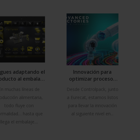
igues adaptando el
Innovación para
oducto al embalaje
optimizar procesos
y no al revés?
en Advanced
En muchas líneas de
Desde Controlpack, junto
Factories 2025
oducción alimentaria,
a Eurecat, estamos listos
todo fluye con
para llevar la innovación
rmalidad… hasta que
al siguiente nivel en...
llega el embalaje....