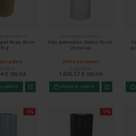
ABLE AUTOMÁTICO
FILM ESTIRABLE AUTOMÁTICO
apel Wrap 49 cm 
Film automático blanco 50 cm 
Fi
70 g
23 micras
pr
por palets
Venta por palets
651,20
€
1.722,70
€
64
€
1.636,57
€
SIN IVA
SIN IVA
L CARRITO
AÑADIR AL CARRITO
-5%
-5%