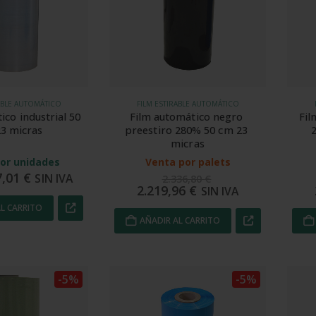
ABLE AUTOMÁTICO
FILM ESTIRABLE AUTOMÁTICO
ico industrial 50 
Film automático negro 
Fil
3 micras
preestiro 280% 50 cm 23 
micras
or unidades
Venta por palets
7,01
€
SIN IVA
2.336,80
€
2.219,96
€
SIN IVA
L CARRITO
AÑADIR AL CARRITO
-5%
-5%