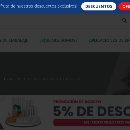
sfruta de nuestros descuentos exclusivos!
DESCUENTOS
OF
S DE EMBALAJE
¿QUIÉNES SOMOS?
APLICACIONES DE E
ALETIZACIÓN
FILM ESTIRABLE AUTOMÁTICO