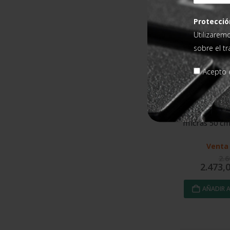
Protecció
Utilizarem
sobre el t
Acepto e
Film estirab
micras 50 cm
Venta 
2.
2.473,
AÑADIR A