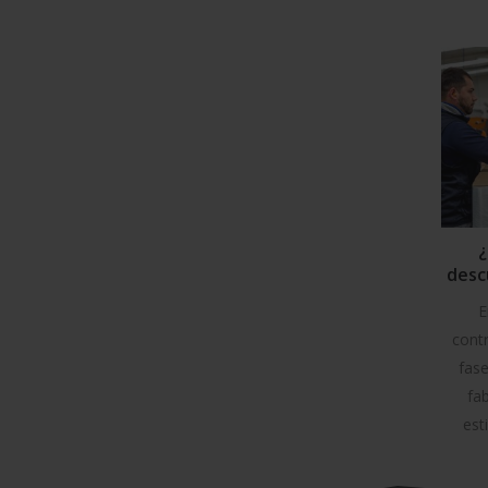
¿
desc
det
E
fi
cont
fase
fab
est