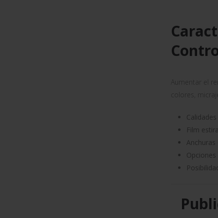
Caract
Contr
Aumentar el re
colores, micraj
Calidades
Film estir
Anchuras 
Opciones 
Posibilida
Publi