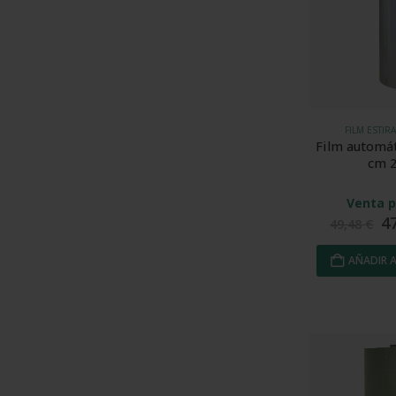
FILM ESTIR
Film automát
cm 2
Venta p
4
49,48
€
AÑADIR A