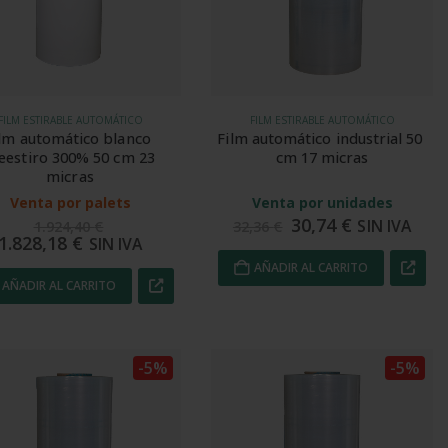
FILM ESTIRABLE AUTOMÁTICO
FILM ESTIRABLE AUTOMÁTICO
lm automático blanco 
Film automático industrial 50 
eestiro 300% 50 cm 23 
cm 17 micras
micras
Venta por palets
Venta por unidades
30,74
€
SIN IVA
1.924,40
€
32,36
€
1.828,18
€
SIN IVA
AÑADIR AL CARRITO
AÑADIR AL CARRITO
-5%
-5%