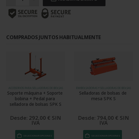
trabajo
corta
para
selladoras
SPK
S
cantidad
COMPRADOS JUNTOS HABITUALMENTE
ACCESORIOS PARA SELLADORAS DE BOLSAS
EMBOLSADORAS Y SELLADORAS DE BOLSAS
Soporte máquina + Soporte 
Selladoras de bolsas de 
bobina + Pedal para 
mesa SPK S
selladora de bolsas SPK S
Desde:
292,00
€
SIN
Desde:
794,00
€
SIN
IVA
IVA
Este producto tiene múltiples variantes. Las opciones se pueden elegir en la página de producto
Este producto tiene múltiples variantes. Las opciones se pueden elegir en la página de producto
SELECCIONAR OPCIONES
SELECCIONAR OPCIONES