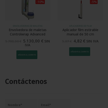
-10%
-5%
ENVOLVEDORAS DE MALETAS
APLICADORES DE FILM
Envolvedora de maletas
Aplicador film estirable
Controlwrap Advanced
manual de 50 cm
El
El
5.130,00
€
4,82
€
SIN
SIN IVA
5.700,00
€
5,07
€
precio
precio
IVA
original
actual
era:
es:
AÑADIR AL CARRITO
5.700,00 €.
5.130,00 €.
AÑADIR AL CARRITO
Contáctenos