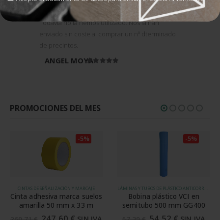
Todavía no la hemos utilizado. Nos la han
enviado sin coste al comprar un nº dterminado
de precintos.
ANGEL MOYA
Valorado en
5
de 5
PROMOCIONES DEL MES
-5%
-5%
CINTAS DE SEÑALIZACIÓN Y MARCAJE
LÁMINAS Y TUBOS DE PLÁSTICO ANTICORROSIVOS
Cinta adhesiva marca suelos
Bobina plástico VCI en
amarilla 50 mm x 33 m
semitubo 500 mm GG400
247,60
€
54,52
€
SIN IVA
SIN IVA
260,71
€
57,39
€