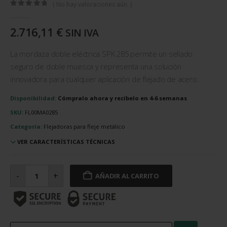
( No hay valoraciones aún. )
0
out of 5
2.716,11
€
SIN IVA
La mordaza doble eléctrica SPK 285 permite un sellado
seguro de doble muesca y representa una solución
innovadora para cualquier aplicación de flejado de acero.
Disponibilidad:
Cómpralo ahora y recíbelo en 4-6 semanas
SKU:
FL00MA0285
Categoría:
Flejadoras para fleje metálico
VER CARACTERÍSTICAS TÉCNICAS
Mordaza
doble
-
+
AÑADIR AL CARRITO
eléctrica
SPK
285
cantidad