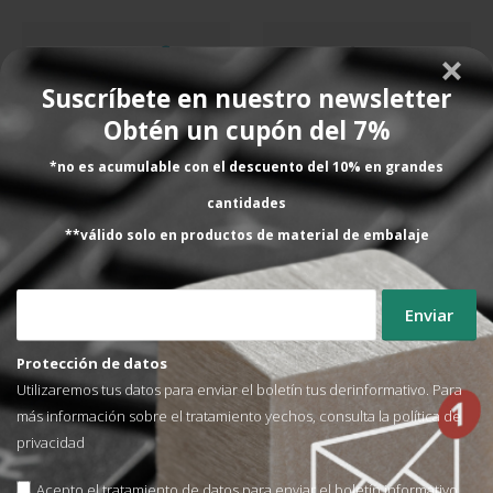
Suscríbete en nuestro newsletter
Obtén un cupón del 7%
FLEJADORAS PARA FLEJE METÁLICO
FLEJADORAS PARA FLEJE METÁLICO
*no es acumulable con el descuento del 10% en grandes
Flejadora manual SPK 230
Flejadora neumática SPK
240
cantidades
750,00
€
1.992,00
€
SIN IVA
SIN IVA
**válido solo en productos de material de embalaje
AÑADIR AL CARRITO
AÑADIR AL CARRITO
Protección de datos
Utilizaremos tus datos para enviar el boletín tus derinformativo. Para
Lo que dicen nuestros
más información sobre el tratamiento yechos, consulta la
política de
privacidad
clientes
Acepto el tratamiento de datos para enviar el boletín informativo