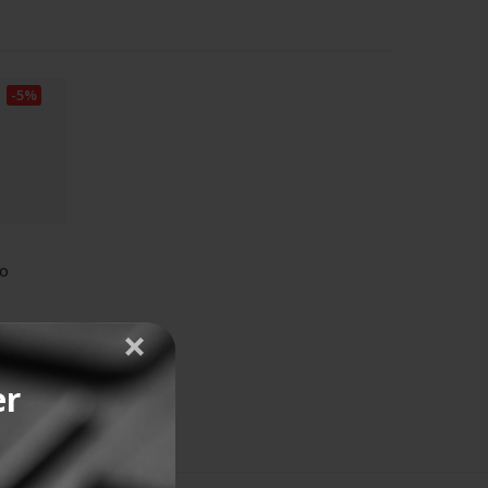
-5%
do
er