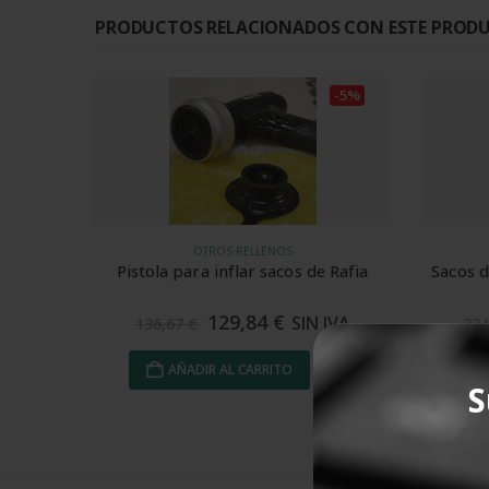
PRODUCTOS RELACIONADOS CON ESTE PROD
-5%
OTROS RELLENOS
Pistola para inflar sacos de Rafia
Sacos 
129,84
€
SIN IVA
136,67
€
33
AÑADIR AL CARRITO
S