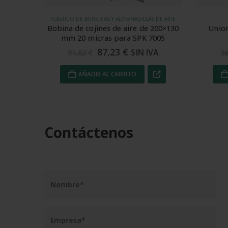
 DE AIRE
ACCESORIOS DE FLEJADO
 200×130
Uniones para fleje PP de 13 mm
Car
7005
abiertas
34,39
€
VA
SIN IVA
36,20
€
28
AÑADIR AL CARRITO
Contáctenos