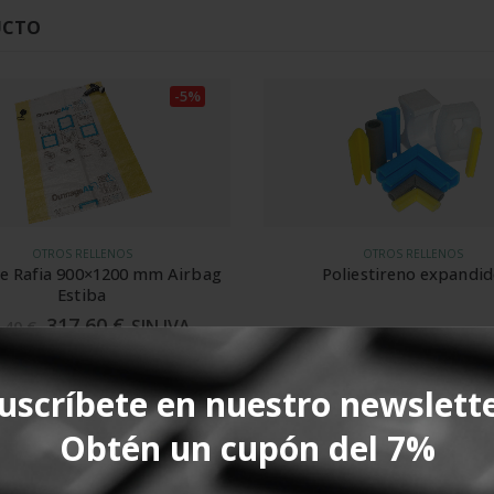
UCTO
-5%
OTROS RELLENOS
OTROS RELLENOS
de Rafia 900×1200 mm Airbag
Poliestireno expandi
Estiba
317,60
€
SIN IVA
4,40
€
AÑADIR AL CARRITO
SOLICITAR PRESUPUESTO
uscríbete en nuestro newslett
Obtén un cupón del 7%