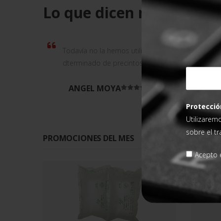
Lo que dicen nuestros cl
Todavía no la hemos utilizado. Nos la han enviad
dterminado de precintos.
ANGEL MOYA
Valorado en
5
de 5
Protecció
Utilizarem
sobre el t
PROMOCIONES DEL MES
Acepto e
-5%
-5%