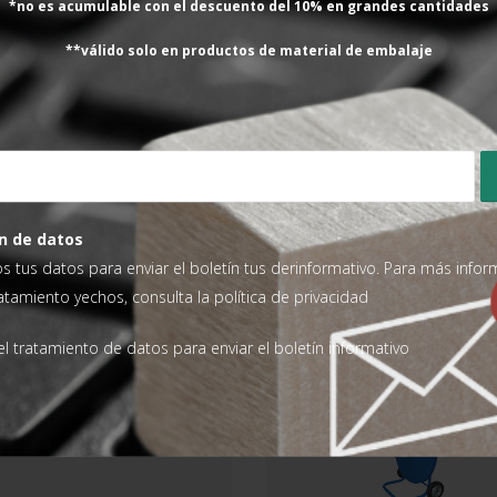
*no es acumulable con el descuento del 10% en grandes cantidades
ientes
**válido solo en productos de material de embalaje
o sin coste al comprar un nº
Ha cumplido nuestras expec
comprábamos hasta ahora de
ANGEL MOYA
Valorad
n de datos
os tus datos para enviar el boletín tus derinformativo. Para más info
ratamiento yechos, consulta la
política de privacidad
l tratamiento de datos para enviar el boletín informativo
-5%