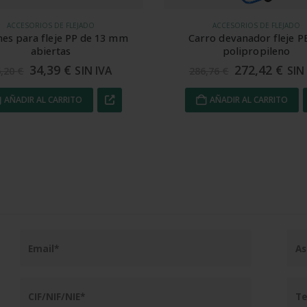
ACCESORIOS DE FLEJADO
PROTECCIÓN DE BURBUJA Y ESPUMA 
ro devanador fleje PET y
Lámina Foampack para pro
polipropileno
420 m²
272,42
€
123,49
€
SIN IVA
SIN
6,76
€
129,99
€
AÑADIR AL CARRITO
AÑADIR AL CARRITO