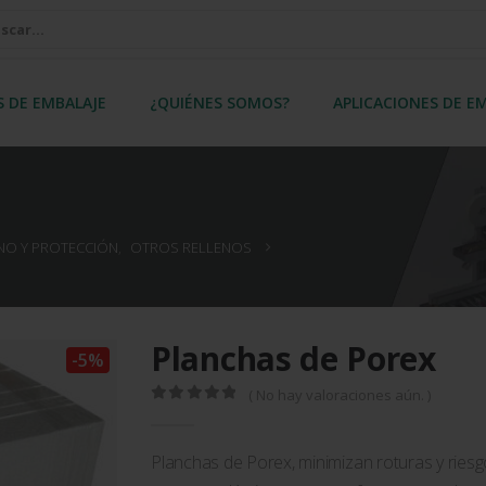
S DE EMBALAJE
¿QUIÉNES SOMOS?
APLICACIONES DE E
ENO Y PROTECCIÓN
,
OTROS RELLENOS
Planchas de Porex
-5%
( No hay valoraciones aún. )
0
out of 5
Planchas de Porex, minimizan roturas y riesg