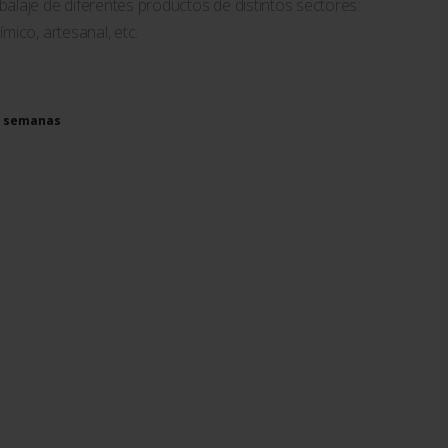
alaje de diferentes productos de distintos sectores:
mico, artesanal, etc.
-6 semanas