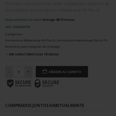
Recambio para la polea de subida y bajada para la gamma de
envolvedoras de brazo giratorio Masterwrap HD Plus XL.
Disponibilidad:
En stock
SKU:
R5400300193
Categorías:
Envolvedora Masterwrap HD Plus XL, Envolvedora Masterwrap Plus XL FR,
Recambios para máquinas de embalaje
VER CARACTERÍSTICAS TÉCNICAS
Polea
de
-
+
AÑADIR AL CARRITO
subida
y
bajada
cantidad
COMPRADOS JUNTOS HABITUALMENTE