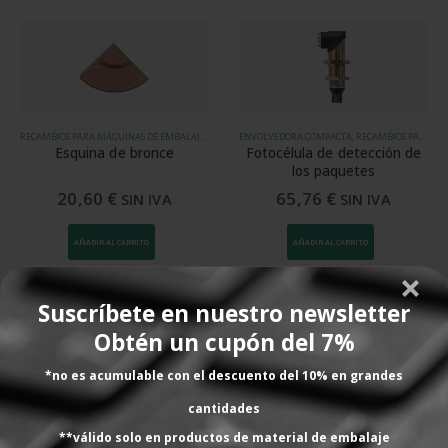
RECAMBIOS PARA MÁQUINAS DE EMBALAJE, RETRACTILADORA CAMPANA CON SALIDA AUTOMÁTICA SPK 1554/A, RETRACTILADORA CAMPANA SPK 1554/M
ENVOLVEDORA COMPACTA, RECAMBIOS PARA MÁQUINAS DE EMBALAJE
Esquina de bronce
Fotocélula de detección de
los paquetes
20,60
€
65,76
€
SIN IVA
SIN IVA
AÑADIR AL CARRITO
AÑADIR AL CARRITO
Suscríbete en nuestro newsletter
Obtén un cupón del 7%
Lo que dicen nuestros
*no es acumulable con el descuento del 10% en grandes
cantidades
clientes
**válido solo en productos de material de embalaje