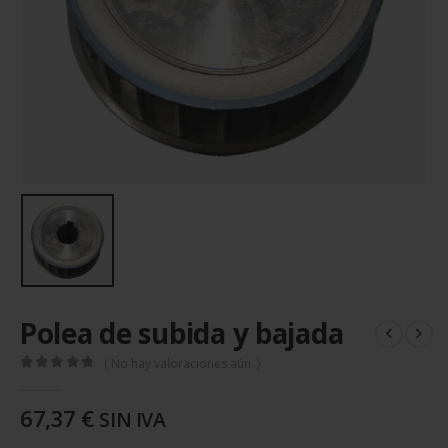
Polea de subida y bajada
( No hay valoraciones aún. )
0
out of 5
67,37
€
SIN IVA