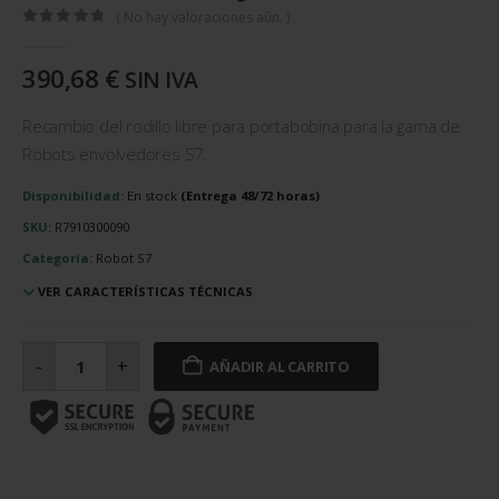
( No hay valoraciones aún. )
0
out of 5
390,68
€
SIN IVA
Recambio del rodillo libre para portabobina para la gama de
Robots envolvedores S7.
Disponibilidad:
En stock
SKU:
R7910300090
Categoría:
Robot S7
VER CARACTERÍSTICAS TÉCNICAS
Rodillo
libre
-
+
AÑADIR AL CARRITO
para
portabobina
30
x
542
RSP/6H-
12R-
30J-
556