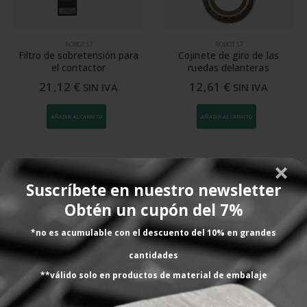
ROBOT S7
ROBOT S7
Filtro de sobretensión para
Cojinete de giro de las
el contactor
ruedas delanteras
21,12
€
12,61
€
SIN IVA
SIN IVA
AÑADIR AL CARRITO
AÑADIR AL CARRITO
Suscríbete en nuestro newsletter
Lo que dicen nuestros
Obtén un cupón del 7%
clientes
*no es acumulable con el descuento del 10% en grandes
cantidades
**válido solo en productos de material de embalaje
Todavía no la hemos utilizado. Nos la han
enviado sin coste al comprar un nº dterminado