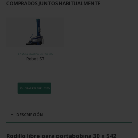
cantidad
COMPRADOS JUNTOS HABITUALMENTE
ENVOLVEDORAS DE PALETS
Robot S7
SOLICITAR PRESUPUESTO
DESCRIPCIÓN
Rodillo libre para portabobina 30 x 542