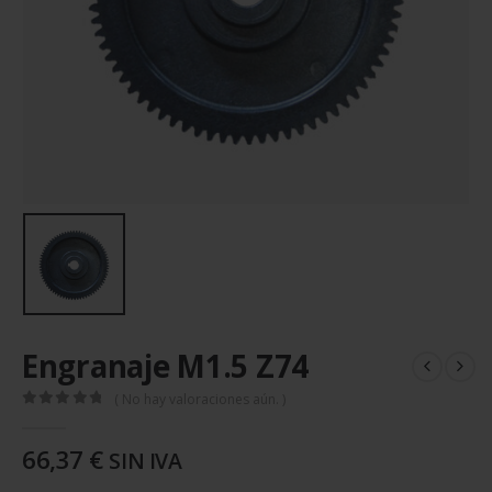
Engranaje M1.5 Z74
( No hay valoraciones aún. )
0
out of 5
66,37
€
SIN IVA