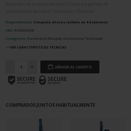
Recambio de la rueda dentada Z74 para la gamma de
envolvedoras de palets Technoplat y Rotoplat.
Disponibilidad:
Cómpralo ahora y recíbelo en 4-6 semanas
SKU:
R2540300168
Categorías:
Envolvedora Rotoplat, Envolvedora Technoplat
VER CARACTERÍSTICAS TÉCNICAS
Engranaje
M1.5
-
+
AÑADIR AL CARRITO
Z74
cantidad
COMPRADOS JUNTOS HABITUALMENTE