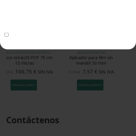
Protección de datos
PROMOCIONES DEL MES
Utilizaremos tus datos para enviar el boletín tus derinformativo. Para
más información sobre el tratamiento yechos, consulta la
política de
privacidad
-5%
-5%
Acepto el tratamiento de datos para enviar el boletín informativo
APLICADORES DE FILM
PLÁSTICO DE BURBUJAS Y ALMOHADILLAS DE AIRE
Aplicador para film sin
Bobina de bolsa tubo
mandril 50 mm
360×450 mm 50 micras para
SPK 7003V
7,57
€
275,68
€
SIN IVA
SIN IVA
7,74
€
290,20
€
AÑADIR AL CARRITO
AÑADIR AL CARRITO
Contáctenos