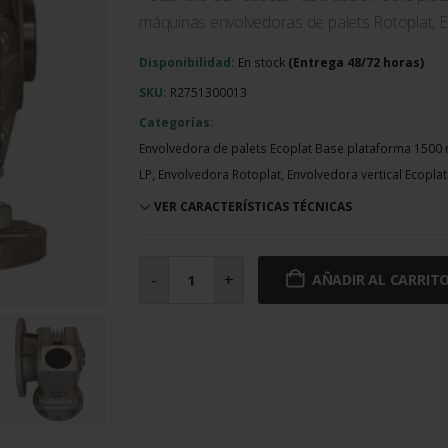
máquinas envolvedoras de palets Rotoplat, E
Disponibilidad:
En stock
SKU:
R2751300013
Categorías:
Envolvedora de palets Ecoplat Base plataforma 1500 
LP, Envolvedora Rotoplat, Envolvedora vertical Ecopl
VER CARACTERÍSTICAS TÉCNICAS
Reductor
de
-
+
AÑADIR AL CARRIT
tracción
de
la
plataforma
i49
cantidad