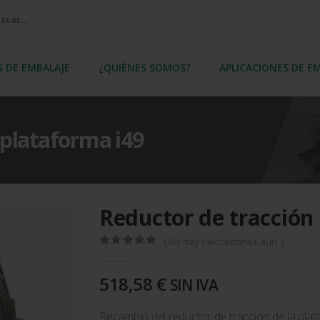
S DE EMBALAJE
¿QUIÉNES SOMOS?
APLICACIONES DE E
 plataforma i49
Reductor de tracción 
( No hay valoraciones aún. )
0
out of 5
518,58
€
SIN IVA
Recambio del reductor de tracción de la pl