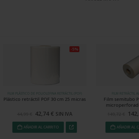
Valorad
-5%
STICO DE POLIOLEFINA RETRÁCTIL (POF)
FILM RETRÁCTIL ALIMENTARIO P
 retráctil POF 30 cm 25 micras
Film semitubo POF alimen
microperforado 65 cm 1
42,74
€
142,23
€
SIN IVA
SIN
4,99
€
149,72
€
AÑADIR AL CARRITO
AÑADIR AL CARRITO