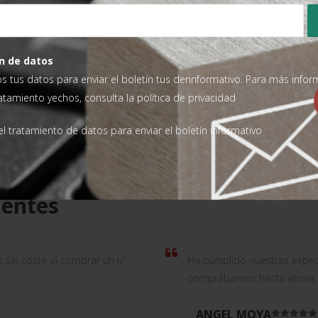
ENVOLVEDORA DE PALETS ECOPLAT BASE PLATAFORMA 1500 MM, ENVOLVEDORA MASTERPLAT PLUS, ENVOLVEDORA MASTERPLAT PLUS LP, ENVOLVEDORA ROTOPLAT, ENVOLVEDORA VERTICAL ECOPLAT PLUS, RECAMBIOS PARA MÁQUINAS DE EMBALAJE
para carro portabobinas FRD
Placa de control PLC y de 
n de datos
14,23
€
879,42
€
SIN IVA
SIN IVA
os tus datos para enviar el boletín tus derinformativo. Para más info
ratamiento yechos, consulta la
política de privacidad
AÑADIR AL CARRITO
AÑADIR AL CARRITO
l tratamiento de datos para enviar el boletín informativo
ientes
o sin coste al comprar un nº
Ha cumplido nuestras expec
comprábamos hasta ahora de
ANGEL MOYA