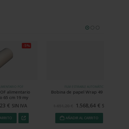
o en
5
de 5
-5%
-5%
OF
FILM ESTIRABLE AUTOMÁTICO
PLÁSTIC
tario
Bobina de papel Wrap 49 cm 70 g
Bobina
9 my
AIR T
1.568,64
€
 IVA
SIN IVA
1.651,20
€
19
AÑADIR AL CARRITO