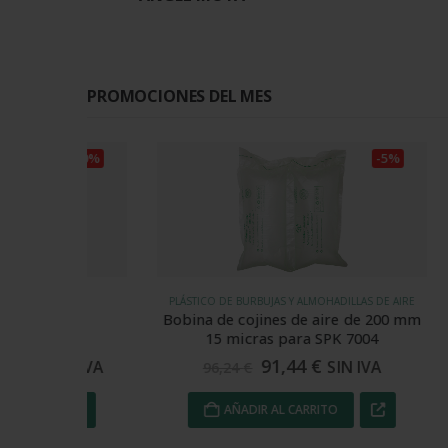
Valorado en
5
de 5
PROMOCIONES DEL MES
-10%
-5%
PLÁSTICO DE BURBUJAS Y ALMOHADILLAS DE AIRE
FILM PLÁ
Bobina de cojines de aire de 200 mm
Plástico
15 micras para SPK 7004
91,44
€
N IVA
SIN IVA
96,24
€
4
ecio
tual
AÑADIR AL CARRITO
95,00 €.