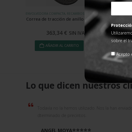
RECAMBIOS PARA EMBOLSADORAS, RECAMBIOS PARA MÁQUINAS DE EMBALAJE
ENVOLVEDORA COMPACTA, RECAMBIOS PARA MÁQUINAS DE EMBALAJE
nada
Correa de tracción de anillo 2.660 mm
Freno 
Protecció
363,34
€
SIN IVA
Utilizarem
sobre el t
AÑADIR AL CARRITO
Acepto e
Lo que dicen nuestros cl
Todavía no la hemos utilizado. Nos la han enviad
dterminado de precintos.
ANGEL MOYA