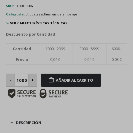
SKU:
ET00010006
Categoría:
Etiquetas adhesivas de embalaje
VER CARACTERÍSTICAS TÉCNICAS
Descuento por Cantidad
Cantidad
1000 - 2999
3000 - 5999
6000+
Precio
0,04
€
0,04
€
0,03
€
Etiquetas
“CONTIENE
-
+
AÑADIR AL CARRITO
HERRAJES”
rojo
flúor
90
x
50
mm
cantidad
DESCRIPCIÓN