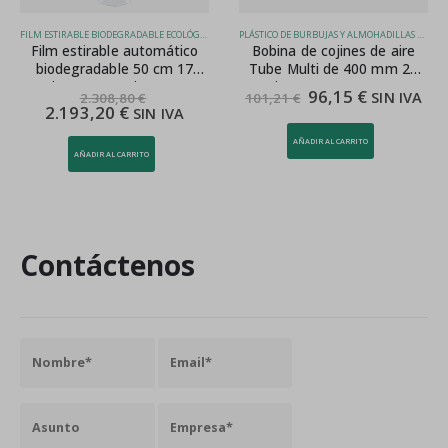
FILM ESTIRABLE BIODEGRADABLE ECOLÓGICO
PLÁSTICO DE BURBUJAS Y ALMOHADILLAS DE AIRE
Film estirable automático
Bobina de cojines de aire
biodegradable 50 cm 17
Tube Multi de 400 mm 20
micras pre-estiro 300%
micras para SPK 7005
96,15
€
SIN IVA
2.308,80
€
101,21
€
2.193,20
€
SIN IVA
AÑADIR AL CARRITO
AÑADIR AL CARRITO
Contáctenos