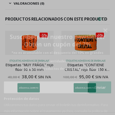
VALORACIONES (0)
PRODUCTOS RELACIONADOS CON ESTE PRODUCTO
-5%
-5%
Suscríbete en nuestro newsletter
Obtén un cupón del 7%
*no es acumulable con el descuento del 10% en grandes
cantidades
ETIQUETAS ADHESIVAS DE EMBALAJE
ETIQUETAS ADHESIVAS DE EMBALAJE
ojo
Etiquetas “CONTIENE
Etiquetas “CONTIENE
**válido solo en productos de material de embalaje
CRISTAL” rojo flúor 150 x
ALBARÁN” rojo fluor 90 x 5
100
mm
95,00
€
38,00
€
A
SIN IVA
SIN IVA
100,00
€
40,00
€
AÑADIR AL CARRITO
AÑADIR AL CARRITO
Protección de datos
Utilizaremos tus datos para enviar el boletín tus derinformativo. Para
más información sobre el tratamiento yechos, consulta la
política de