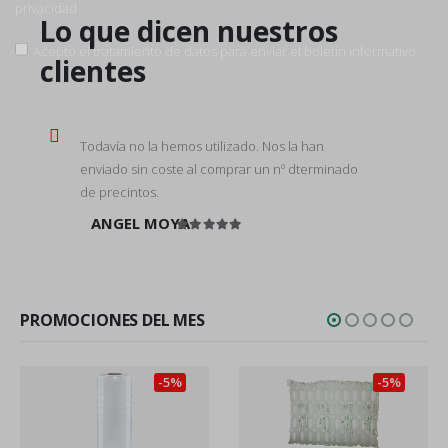
privacidad
Lo que dicen nuestros
Acepto el tratamiento de datos para enviar el boletín informativo
clientes
Todavía no la hemos utilizado. Nos la han
enviado sin coste al comprar un nº dterminado
de precintos.
ANGEL MOYA
Valorado en
5
de 5
PROMOCIONES DEL MES
-5%
-5%