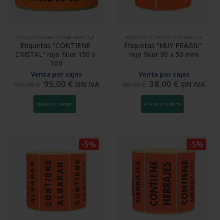
ETIQUETAS ADHESIVAS DE EMBALAJE
ETIQUETAS ADHESIVAS DE EMBALAJE
Etiquetas “CONTIENE 
Etiquetas “MUY FRÁGIL” 
CRISTAL” rojo flúor 150 x 
rojo flúor 90 x 50 mm
100
Venta por cajas
Venta por cajas
95,00
€
38,00
€
SIN IVA
SIN IVA
100,00
€
40,00
€
AÑADIR AL CARRITO
AÑADIR AL CARRITO
-5%
-5%