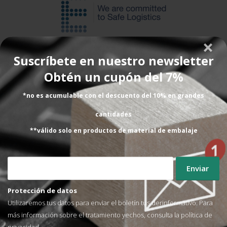
Suscríbete en nuestro newsletter
Obtén un cupón del 7%
Sin la EUMOS 40509, tu
*no es acumulable con el descuento del 10% en grandes
carga y reputación están
cantidades
en riesgo
En el entorno logístico actual, donde la seguridad,
**válido solo en productos de material de embalaje
la eficiencia y el cumplimiento normativo son...
Protección de datos
Utilizaremos tus datos para enviar el boletín tus derinformativo. Para
más información sobre el tratamiento yechos, consulta la
política de
privacidad