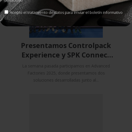
Acepto el tratamiento de datos para enviar el boletín informativo
Presentamos Controlpack
Experience y SPK Connect
en Advanced Factories 2025
La semana pasada participamos en Advanced
Factories 2025, donde presentamos dos
soluciones desarrolladas junto al...