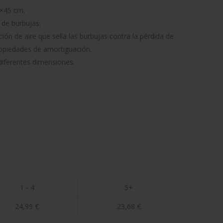
2×45 cm.
 de burbujas.
ión de aire que sella las burbujas contra la pérdida de
ropiedades de amortiguación.
diferentes dimensiones.
1 - 4
5+
24,99
€
23,68
€