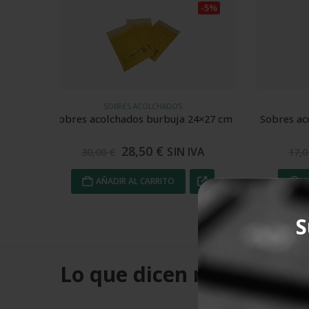
-5%
-5%
SOBRES ACOLCHADOS
4×27 cm
Sobres acolchados burbuja 14×22 cm
Sobres
16,16
€
VA
SIN IVA
17,01
€
2
AÑADIR AL CARRITO
S
Lo que dicen nuestros cl