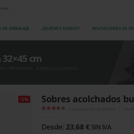
S DE EMBALAJE
¿QUIÉNES SOMOS?
APLICACIONES DE E
a 32×45 cm
ENO Y PROTECCIÓN
,
SOBRES ACOLCHADOS
Sobres acolchados b
-5%
2
valoraciones de clientes
|
Añadi
4.00
out of 5
Desde:
23,68
€
SIN IVA