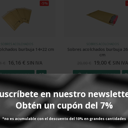
-5%
SOBRES ACOLCHADOS
SOBRES ACOLCHADOS
 acolchados burbuja 26×34.5
Sobres acolchados burbuja 
cm
19,00
€
20,65
€
SIN IVA
SIN I
0,00
€
21,74
€
AÑADIR AL CARRITO
AÑADIR AL CARRITO
uscríbete en nuestro newslett
Obtén un cupón del 7%
ientes
*no es acumulable con el descuento del 10% en grandes cantidades