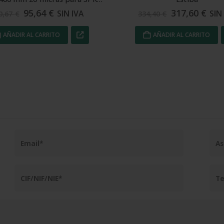
317,60
€
111,89
€
SIN IVA
SIN
4,40
€
117,78
€
AÑADIR AL CARRITO
AÑADIR AL CARRITO