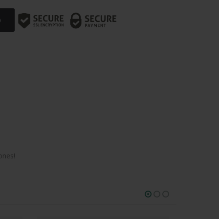
O
ones!