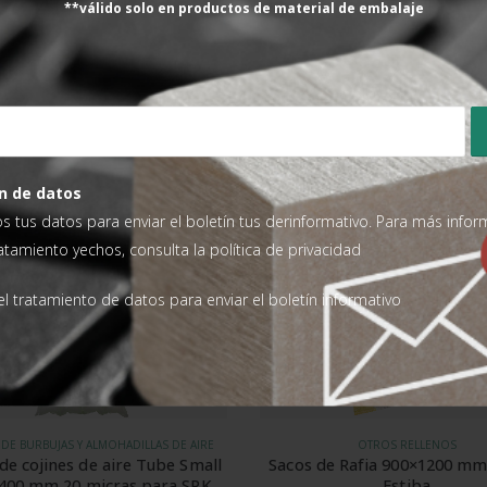
**válido solo en productos de material de embalaje
o sin coste al comprar un nº
Ha cumplido nuestras expec
comprábamos hasta ahora de
ANGEL MOYA
Valorad
n de datos
os tus datos para enviar el boletín tus derinformativo. Para más info
ratamiento yechos, consulta la
política de privacidad
-5%
l tratamiento de datos para enviar el boletín informativo
OTROS RELLENOS
PLÁSTICO DE BURBUJAS Y ALMOHADILLA
de Rafia 900×1200 mm Airbag
Bobina de burbujas de aire
Estiba
mm 20 micras para SPK 