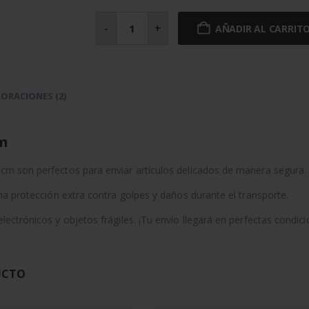
Sobres
acolchados
-
+
AÑADIR AL CARRIT
burbuja
32x45
cm
cantidad
ORACIONES (2)
cm
m son perfectos para enviar artículos delicados de manera segura.
a protección extra contra golpes y daños durante el transporte.
ctrónicos y objetos frágiles. ¡Tu envío llegará en perfectas condici
UCTO