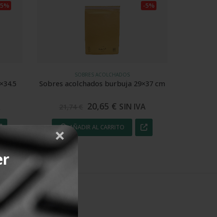
-5%
-5%
SOBRES ACOLCHADOS
29×37 cm
Sobres acolchados de nido de abeja
Sobres
25×35 cm
53,00
€
VA
SIN IVA
56,00
€
2
AÑADIR AL CARRITO
er