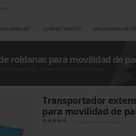
S DE EMBALAJE
¿QUIÉNES SOMOS?
APLICACIONES DE E
de roldanas para movilidad de p
NCIÓN Y LOGÍSTICA
,
TRANSPORTADORES DE RODILLOS
Transportador extens
para movilidad de p
( No hay valoraciones aún. )
0
out of 5