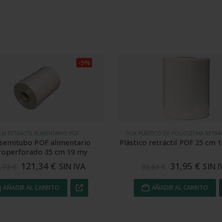
-5%
STICO DE POLIOLEFINA RETRÁCTIL (POF)
ESPUMA EXPANDIDA
 retráctil POF 25 cm 19 micras
Espuma expandida SPK RT 46
mm
31,95
€
234,00
€
SIN IVA
SIN
3,63
€
246,50
€
AÑADIR AL CARRITO
AÑADIR AL CARRITO