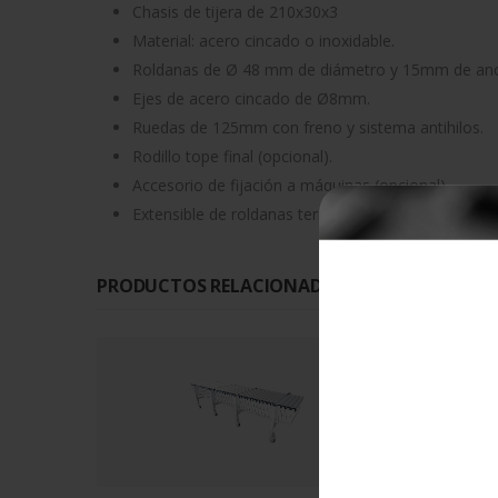
Chasis de tijera de 210x30x3
Material: acero cincado o inoxidable.
Roldanas de Ø 48 mm de diámetro y 15mm de an
Ejes de acero cincado de Ø8mm.
Ruedas de 125mm con freno y sistema antihilos.
Rodillo tope final (opcional).
Accesorio de fijación a máquinas (opcional).
Extensible de roldanas termoplásticas de ancho de
S
PRODUCTOS RELACIONADOS CON ESTE PROD