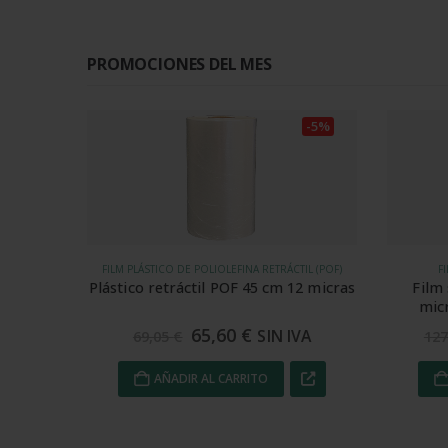
PROMOCIONES DEL MES
-5%
-5%
IL (POF)
FILM RETRÁCTIL ALIMENTARIO POF
FILM PLÁ
2 micras
Film semitubo POF alimentario
Plástico
microperforado 35 cm 19 my
121,34
€
VA
SIN IVA
127,73
€
3
AÑADIR AL CARRITO