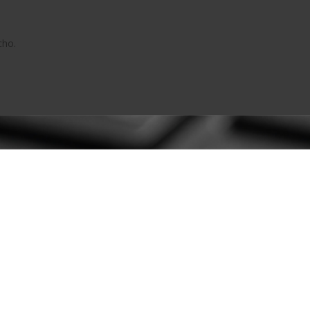
cho.
 500.
uscríbete en nuestro newslett
UCTO
Obtén un cupón del 7%
*no es acumulable con el descuento del 10% en grandes cantidades
**válido solo en productos de material de embalaje