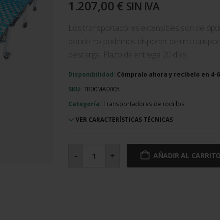
1.207,00
€
SIN IVA
Los transportadores extensibles son de ópti
donde no podemos disponer de un transporta
descarga. Plazo de entrega 20 días.
Disponibilidad:
Cómpralo ahora y recíbelo en 4
SKU:
TR00MA0005
Categoría:
Transportadores de rodillos
VER CARACTERÍSTICAS TÉCNICAS
Transportador
extensible
-
+
AÑADIR AL CARRIT
de
roldanas
para
movilidad
de
paquetes
500x3800
cantidad