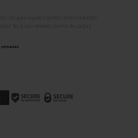
mo uso para aquellos puntos de la instalación
dor fijo o con variables puntos de carga y
-6 semanas
O