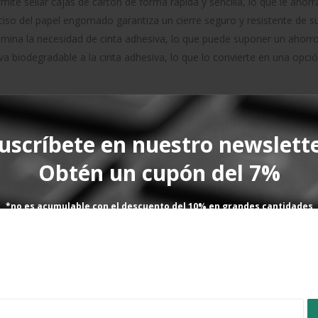
ite sellar cajas de cartón de forma rápida y sencilla, lo que le ahor
ciso del papel engomado garantiza un cierre seguro y resistente de su
ina la necesidad de cinta adhesiva, lo que puede suponer un ahorro s
a biodegradable a la cinta adhesiva, lo que lo convierte en una opc
UCTO
uscríbete en nuestro newslett
Obtén un cupón del 7%
*no es acumulable con el descuento del 10% en grandes cantidades
**válido solo en productos de material de embalaje
GAMA PAPEL ENGOMADO
GAMA PAPEL ENGOMADO
nsador semiautomático de
KartaTape + KartaFo
pel engomado SPK 6280
810,00
€
SIN IVA