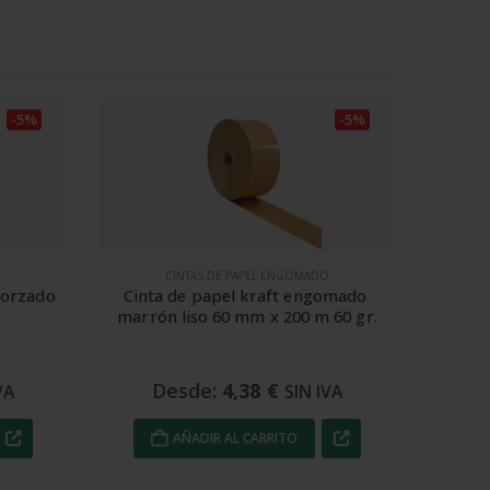
-5%
-5%
O
CINTAS DE PAPEL ENGOMADO
orzado 
Cinta de papel kraft engomado 
marrón liso 60 mm x 200 m 60 gr.
Desde:
4,38
€
VA
SIN IVA
AÑADIR AL CARRITO