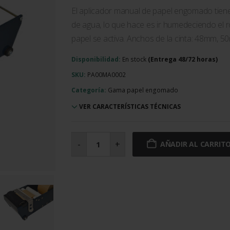
El aplicador manual de papel engomado tiene
de agua, lo que hace es ir humedeciendo el ro
papel se activa. Anchos de la cinta: 48mm,
Disponibilidad:
En stock
SKU:
PA00MA0002
Categoría:
Gama papel engomado
VER CARACTERÍSTICAS TÉCNICAS
Aplicador
manual
-
+
AÑADIR AL CARRIT
de
papel
engomado
cantidad