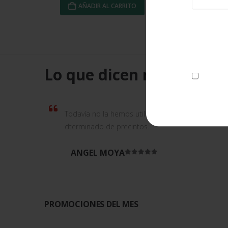
SOLICITAR PRESUPUESTO
Protecció
Utilizarem
sobre el t
Lo que dicen nuestros cl
Acepto e
Todavía no la hemos utilizado. Nos la han enviad
dterminado de precintos.
ANGEL MOYA
Valorado en
5
de 5
PROMOCIONES DEL MES