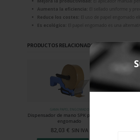
Mejora la productividad:
El aplicador manual perm
Aumenta la eficiencia:
El sellado uniforme y pre
Reduce los costes:
El uso de papel engomado elim
Es ecológico:
El papel engomado es una alternativ
PRODUCTOS RELACIONADOS CON ESTE PROD
S
GAMA PAPEL ENGOMADO
ra papel
Precintadora para papel engomado
Dispe
Kartatape 1.562
pa