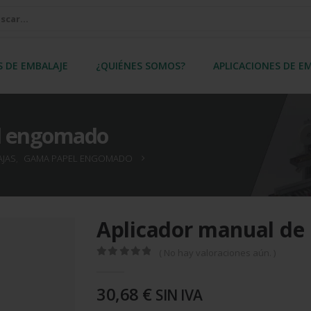
S DE EMBALAJE
¿QUIÉNES SOMOS?
APLICACIONES DE E
el engomado
AJAS
,
GAMA PAPEL ENGOMADO
Aplicador manual de
( No hay valoraciones aún. )
0
out of 5
30,68
€
SIN IVA