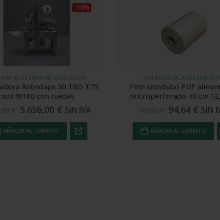
-5%
ILM RETRÁCTIL ALIMENTARIO POF
ACCESORIOS DE FLEJADO
 semitubo POF alimentario
Carro devanador fleje P
operforado 40 cm 12,5 my
polipropileno
94,64
€
272,42
€
SIN IVA
SIN
9,62
€
286,76
€
AÑADIR AL CARRITO
AÑADIR AL CARRITO