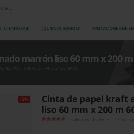
S DE EMBALAJE
¿QUIÉNES SOMOS?
APLICACIONES DE E
mado marrón liso 60 mm x 200 m 
 ADHESIVOS
,
CINTAS DE PAPEL ENGOMADO
Cinta de papel kraf
-5%
liso 60 mm x 200 m 60
1
valoración de cliente
|
Añadir u
4.00
out of 5