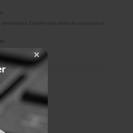
an.
 la farmacéutica. También para envíos de exportación a
380
.
er
-5%
O
forzado