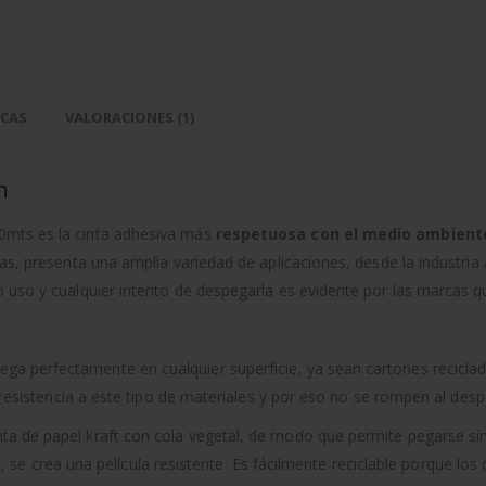
ICAS
VALORACIONES (1)
n
0mts es la cinta adhesiva más
respetuosa con el medio ambient
as, presenta una amplia variedad de aplicaciones, desde la industria 
o uso y cualquier intento de despegarla es evidente por las marcas 
ga perfectamente en cualquier superficie, ya sean cartones reciclado
 resistencia a este tipo de materiales y por eso no se rompen al despeg
ta de papel kraft con cola vegetal, de modo que permite pegarse sin c
 ello, se crea una película resistente. Es fácilmente reciclable porqu