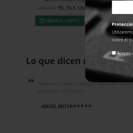
95,76
€
SIN IVA
100,80
€
9
AÑADIR AL CARRITO
Protecció
Utilizarem
sobre el t
Acepto e
Lo que dicen nuestros cl
Todavía no la hemos utilizado. Nos la han enviad
dterminado de precintos.
ANGEL MOYA
Valorado en
5
de 5