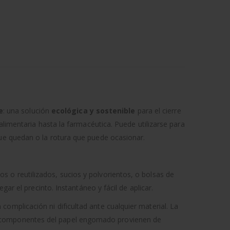
e
: una solución
ecológica y sostenible
para el cierre
alimentaria hasta la farmacéutica. Puede utilizarse para
que quedan o la rotura que puede ocasionar.
s o reutilizados, sucios y polvorientos, o bolsas de
ar el precinto. Instantáneo y fácil de aplicar.
omplicación ni dificultad ante cualquier material. La
e los componentes del papel engomado provienen de