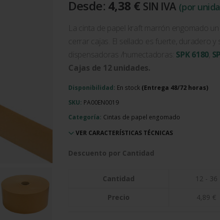
Desde:
4,38
€
SIN IVA
(por unid
La cinta de papel kraft marrón engomado un 
cerrar cajas. El sellado es fuerte, duradero y
dispensadoras /humectadoras:
SPK 6180
,
S
Cajas de 12 unidades.
Disponibilidad:
En stock
SKU:
PA00EN0019
Categoría:
Cintas de papel engomado
VER CARACTERÍSTICAS TÉCNICAS
Descuento por Cantidad
Cantidad
12 - 36
Precio
4,89
€