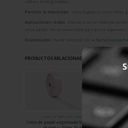
cultivos biodegradables.
Permite la impresión.
Tanto logotipos como otros gra
Aplicaciones reales.
Gracias a ser un material inodor
otros países. No recomendable para pesos superiores a
Dispensador.
Puede utilizarse con la
humectadora ma
PRODUCTOS RELACIONADOS CON ESTE PROD
S
-5%
CINTAS DE PAPEL ENGOMADO
Cinta de papel engomado blanco liso
Papel 
48 mm x 200m 70 gr.