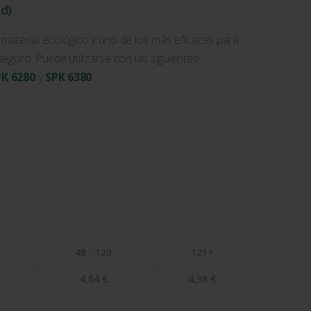
ad)
material ecológico y uno de los más eficaces para
 seguro. Puede utilizarse con las siguientes
PK 6280
y
SPK 6380
.
48 - 120
121+
4,64
€
4,38
€