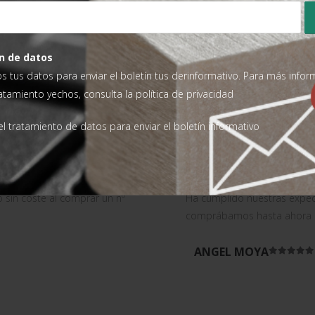
91,20
€
135,77
€
SIN IVA
SIN
6,00
€
142,92
€
AÑADIR AL CARRITO
AÑADIR AL CARRITO
n de datos
os tus datos para enviar el boletín tus derinformativo. Para más info
ratamiento yechos, consulta la
política de privacidad
l tratamiento de datos para enviar el boletín informativo
ientes
o sin coste al comprar un nº
Ha cumplido nuestras expec
comprábamos hasta ahora de
ANGEL MOYA
Valorad