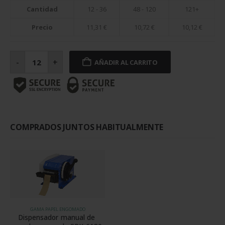
Cantidad
12 - 36
48 - 120
121+
Precio
11,31
€
10,72
€
10,12
€
Papel
engomado
-
+
AÑADIR AL CARRITO
marrón
reforzado
70
mm
x
150
m
cantidad
COMPRADOS JUNTOS HABITUALMENTE
GAMA PAPEL ENGOMADO
Dispensador manual de 