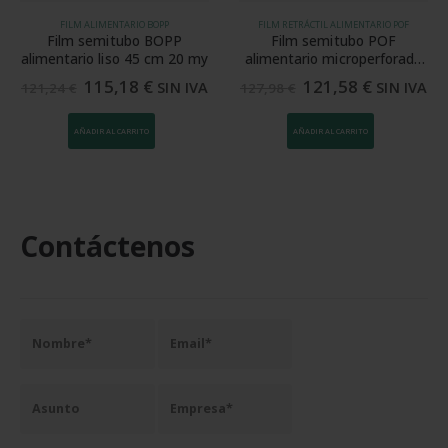
FILM ALIMENTARIO BOPP
FILM RETRÁCTIL ALIMENTARIO POF
Film semitubo BOPP
Film semitubo POF
alimentario liso 45 cm 20 my
alimentario microperforado
35 cm 15 my
115,18
€
121,58
€
SIN IVA
SIN IVA
121,24
€
127,98
€
AÑADIR AL CARRITO
AÑADIR AL CARRITO
Contáctenos