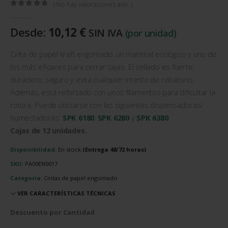
( No hay valoraciones aún. )
0
out of 5
Desde:
10,12
€
SIN IVA
(por unidad)
Cinta de papel kraft engomado, un material ecológico y uno de
los más eficaces para cerrar cajas. El sellado es fuerte,
duradero, seguro y evita cualquier intento de robatorio.
Además, está reforzado con unos filamentos para dificultar la
rotura. Puede utilizarse con las siguientes dispensadoras/
humectadoras:
SPK 6180
,
SPK 6280
y
SPK 6380
.
Cajas de 12 unidades.
Disponibilidad:
En stock
SKU:
PA00EN0017
Categoría:
Cintas de papel engomado
VER CARACTERÍSTICAS TÉCNICAS
Descuento por Cantidad