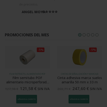
de precintos.
ANGEL MOYA
Valorado en
5
de 5
PROMOCIONES DEL MES
-5%
-5%
FILM RETRÁCTIL ALIMENTARIO POF
CINTAS DE SEÑALIZACIÓN Y MARCAJE
Film semitubo POF
Cinta adhesiva marca suelos
alimentario microperforado
amarilla 50 mm x 33 m
35 cm 15 my
121,58
€
247,60
€
SIN IVA
SIN IVA
127,98
€
260,71
€
AÑADIR AL CARRITO
AÑADIR AL CARRITO