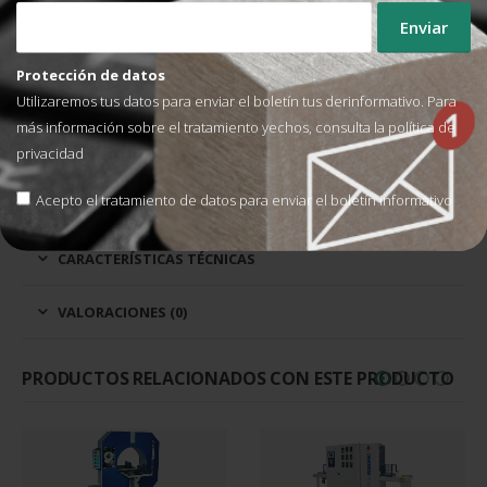
El sistema automático de pinza y
corte de doble espiga de alta
fiabilidad permite un
automatismo total del proceso de
Protección de datos
envoltura.
Utilizaremos tus datos para enviar el boletín tus derinformativo. Para
más información sobre el tratamiento yechos, consulta la
política de
CARACTERÍSTICAS
privacidad
Acepto el tratamiento de datos para enviar el boletín informativo
VIDEOS
CARACTERÍSTICAS TÉCNICAS
VALORACIONES (0)
PRODUCTOS RELACIONADOS CON ESTE PRODUCTO