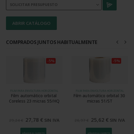
ABRIR CATÁLOGO
COMPRADOS JUNTOS HABITUALMENTE
-5%
-5%
FILM PARA ENVOLTURA HORIZONTAL
FILM PARA ENVOLTURA HORIZONTAL
Film automático orbital 
Film automático orbital 30 
Coreless 23 micras 55/HQ
micras 51/ST
El
El
El
El
27,78
€
25,62
€
SIN IVA
SIN IVA
29,24
€
26,97
€
precio
precio
precio
precio
original
actual
original
actual
era:
es:
era:
es:
AÑADIR AL CARRITO
AÑADIR AL CARRITO