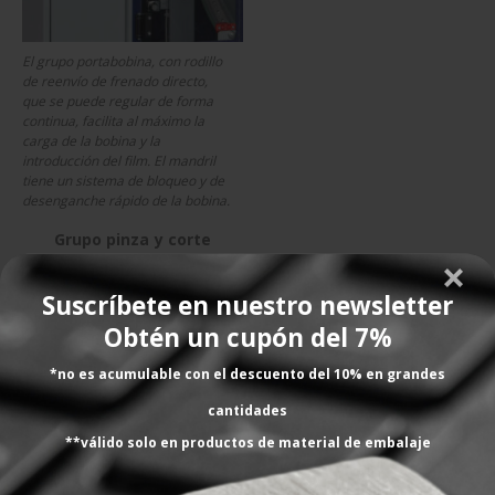
El grupo portabobina, con rodillo
de reenvío de frenado directo,
que se puede regular de forma
continua, facilita al máximo la
carga de la bobina y la
introducción del film. El mandril
tiene un sistema de bloqueo y de
desenganche rápido de la bobina.
Grupo pinza y corte
Suscríbete en nuestro newsletter
Obtén un cupón del 7%
*no es acumulable con el descuento del 10% en grandes
cantidades
**válido solo en productos de material de embalaje