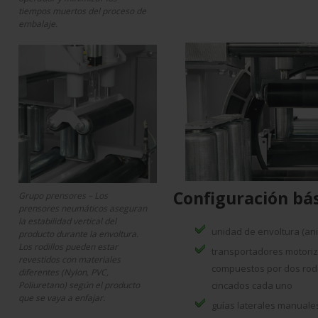
tiempos muertos del proceso de
embalaje.
Configuración bá
Grupo prensores – Los
prensores neumáticos aseguran
la estabilidad vertical del
unidad de envoltura (ani
producto durante la envoltura.
Los rodillos pueden estar
transportadores motoriz
revestidos con materiales
compuestos por dos rodi
diferentes (Nylon, PVC,
Poliuretano) según el producto
cincados cada uno
que se vaya a enfajar.
guías laterales manuales