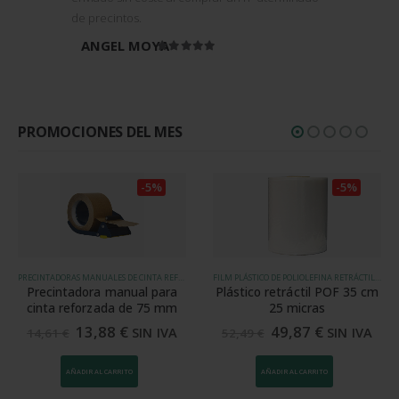
de precintos.
ANGEL MOYA
Valorado en
5
de 5
PROMOCIONES DEL MES
-5%
-5%
PRECINTADORAS MANUALES DE CINTA REFORZADA
FILM PLÁSTICO DE POLIOLEFINA RETRÁCTIL (POF)
Precintadora manual para
Plástico retráctil POF 35 cm
cinta reforzada de 75 mm
25 micras
13,88
€
49,87
€
SIN IVA
SIN IVA
14,61
€
52,49
€
AÑADIR AL CARRITO
AÑADIR AL CARRITO