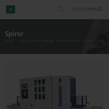
Spiror
HOME
MÁQUINAS DE EMBALAJE
,
ENVOLVEDORAS
,
ENVOLVEDORAS H