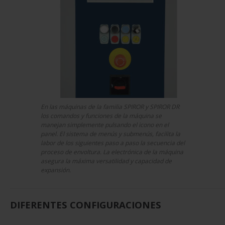
En las máquinas de la familia SPIROR y SPIROR DR
los comandos y funciones de la máquina se
manejan simplemente pulsando el icono en el
panel. El sistema de menús y submenús, facilita la
labor de los siguientes paso a paso la secuencia del
proceso de envoltura. La electrónica de la máquina
asegura la máxima versatilidad y capacidad de
expansión.
DIFERENTES CONFIGURACIONES