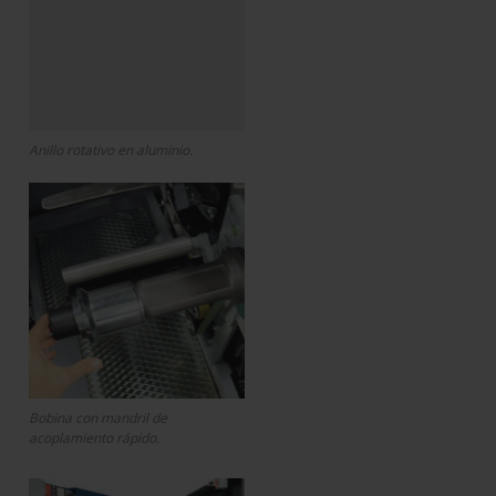
Anillo rotativo en aluminio.
Bobina con mandril de
acoplamiento rápido.