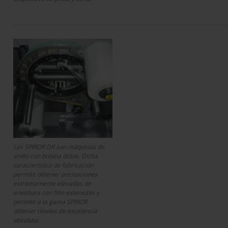
Las SPIROR DR son máquinas de
anillo con bobina doble. Dicha
característica de fabricación
permite obtener prestaciones
extremamente elevadas de
envoltura con film extensible y
permite a la gama SPIROR
obtener niveles de excelencia
absoluta.