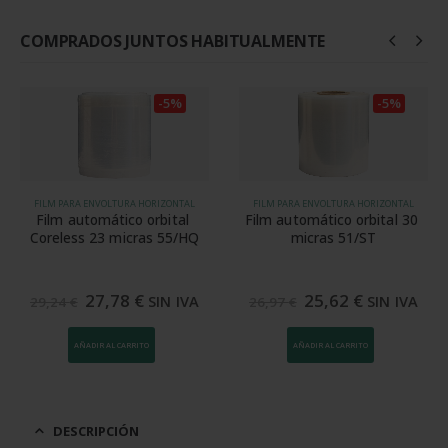
COMPRADOS JUNTOS HABITUALMENTE
-5%
-5%
FILM PARA ENVOLTURA HORIZONTAL
FILM PARA ENVOLTURA HORIZONTAL
Film automático orbital 
Film automático orbital 30 
Coreless 23 micras 55/HQ
micras 51/ST
El
El
El
El
27,78
€
25,62
€
SIN IVA
SIN IVA
29,24
€
26,97
€
precio
precio
precio
precio
original
actual
original
actual
era:
es:
era:
es:
AÑADIR AL CARRITO
AÑADIR AL CARRITO
29,24 €.
27,78 €.
26,97 €.
25,62 €.
DESCRIPCIÓN